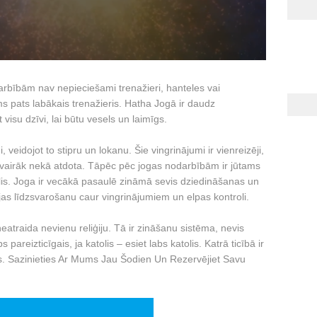
rbībām nav nepieciešami trenažieri, hanteles vai
s pats labākais trenažieris. Hatha Jogā ir daudz
visu dzīvi, lai būtu vesels un laimīgs.
, veidojot to stipru un lokanu. Šie vingrinājumi ir vienreizēji,
īta vairāk nekā atdota. Tāpēc pēc jogas nodarbībām ir jūtams
lis. Joga ir vecākā pasaulē zināmā sevis dziedināšanas un
ijas līdzsvarošanu caur vingrinājumiem un elpas kontroli.
eatraida nevienu reliģiju. Tā ir zināšanu sistēma, nevis
s pareizticīgais, ja katolis – esiet labs katolis. Katrā ticībā ir
uds. Sazinieties Ar Mums Jau Šodien Un Rezervējiet Savu