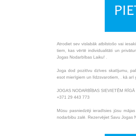
Atrodiet sev vislabāk atbilstošo vai ie
tiem, kas vērtē individualitāti un priv
Jogas Nodarbības Laiku! .
Joga dod pozitīvu dzīves skatījumu, pal
esot mierīgiem un līdzsvarotiem, . kā arī 
JOGAS NODARBĪBAS SIEVIETĒM RĪGĀ Jūs v
+371 29 443 773
Mūsu pasniedzēji ieradīsies jūsu mājas 
nodarbibu zalē. Rezervējiet Savu Jogas 