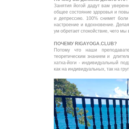
Занятия йогой дадут вам уверенн
общее состояние здоровья и повы
и депрессию. 100% снимет боли
настроение и вдохновение. Делая
ум обретает спокойствие, чего мы
ПОЧЕМУ RIGAYOGA.CLUB?
Потому что наши преподавате
теоретическим знанием и длител
хатха-йоги - индивидуальный под
как на индивидуальных, так на гру