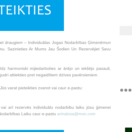
sakiet draugiem – Individuālas Jogas Nodarbības Ģimenēmun
ātumu. Sazinieties Ar Mums Jau Šodien Un Rezervējiet Savu
īdz harmoniski mijiedarboties ar ārējo un iekšējo pasauli,
gudri attiekties pret negaidītiem dzīves pavērsieniem.
arat pieteikties zvanot vai caur e-pastu:
vai arī rezervēs individuālu nodarbibu laiku jūsu ģimenei
Nodarbības Laiku caur e-pastu
arinalosa@msn.com