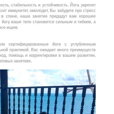
ость, стабильность и устойчивость. Йога укрепит
сит иммунитет, омолодит, Вы забудете про стресс
 в спине, наши занятия придадут вам хорошее
 йогу ваше тело становится сильным и гибким, а
 все ищем.
ли сертифицированные йоги с углубленным
ьной практикой. Вас ожидает много преимуществ
ход, помощь и корректировки в вашем развитии,
пповых занятиях.