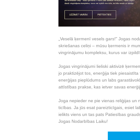
„Veselā ķermenī vesels gars!" Jogas noda
skriešanas celiņi – mūsu ķermenis ir mum
vingrinājumu kompleksu, kurus var izpildīt 
Jogas vingrinājumi lieliski aktivizē ķermeni
jo praktizējot tos, enerģija tiek piesaist
enerģijas pieplūdums un labs garastāvok
attīstības prakse, kas ietver savas enerģ
Joga nepieder ne pie vienas reliģijas un n
ticības. Ja jūs esat pareizticīgais, esiet lab
ielikts viens un tas pats Patiesības gra
Jogas Nodarbības Laiku!