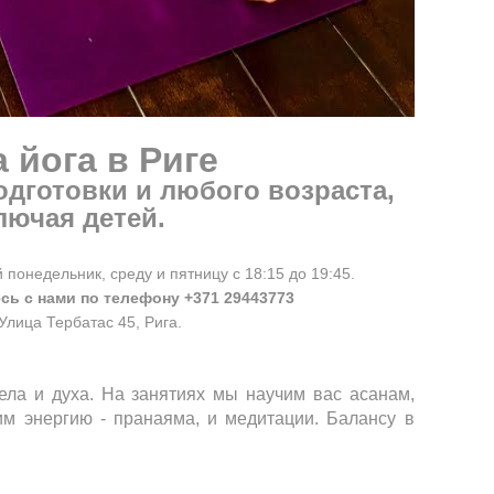
 йога в Риге
одготовки и любого возраста,
лючая детей.
понедельник, среду и пятницу с 18:15 до 19:45.
сь с нами по телефону +371 29443773
Улица Тербатас 45, Рига.
ела и духа. На занятиях мы научим вас асанам,
м энергию - пранаяма, и медитации. Балансу в