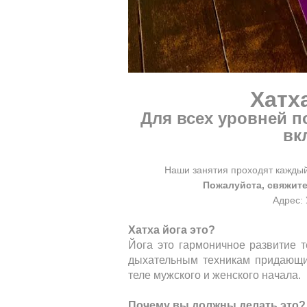
Хатха
Для всех уровней п
вк
Наши занятия проходят каждый 
Пожалуйста, свяжите
Адрес: 
Хатха йога это?
Йога это гармоничное развитие т
дыхательным техникам придающи
теле мужского и женского начала.
Почему вы должны делать это?